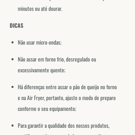
@fornodeminasmexico
minutos ou até dourar.
Portugal
@fornodeminasportugal
DICAS
Uruguai
Não usar micro-ondas;
@fornodeminasuruguay
Peru
Não assar em forno frio, desregulado ou
@fornodeminasperu
excessivamente quente;
Argentina
@fornodeminasargentina
Há diferenças entre assar o pão de queijo no forno
e na Air Fryer, portanto, ajuste o modo de preparo
conforme o seu equipamento;
Para garantir a qualidade dos nossos produtos,