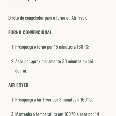
Direto do congelador para o forno ou Air Fryer.
FORNO CONVENCIONAL
Preaqueça o forno por 15 minutos a 180 °C;
Forno de Minas around the world.
Asse por aproximadamente 30 minutos ou até
EXPLORE OUR COUNTRY-SPECIFIC PROFILES
dourar.
Canada
@fornodeminascanada
AIR FRYER
USA
Preaqueça a Air Fryer por 3 minutos a 160 °C;
@fornodeminasusa
México
Mantenha a temperatura em 160 °C e asse por 14