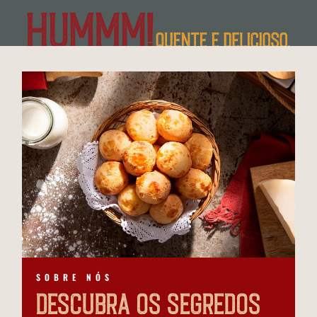
Uruguai
@fornodeminasuruguay
Peru
@fornodeminasperu
Argentina
@fornodeminasargentina
SOBRE NÓS
Descubra os segredos