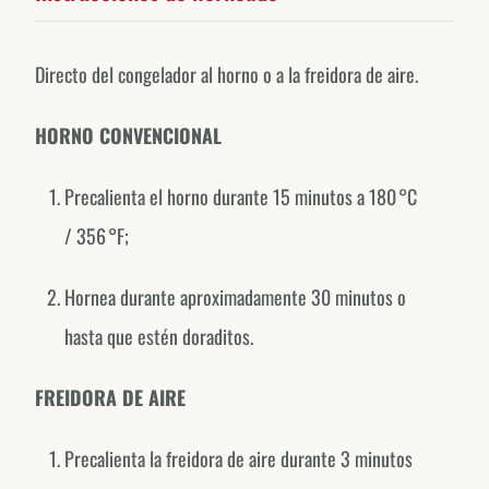
Directo del congelador al horno o a la freidora de aire.
HORNO CONVENCIONAL
Precalienta el horno durante 15 minutos a 180 °C
/ 356 °F;
Forno de Minas around the world.
Hornea durante aproximadamente 30 minutos o
EXPLORE OUR COUNTRY-SPECIFIC PROFILES
hasta que estén doraditos.
Canada
@fornodeminascanada
FREIDORA DE AIRE
USA
Precalienta la freidora de aire durante 3 minutos
@fornodeminasusa