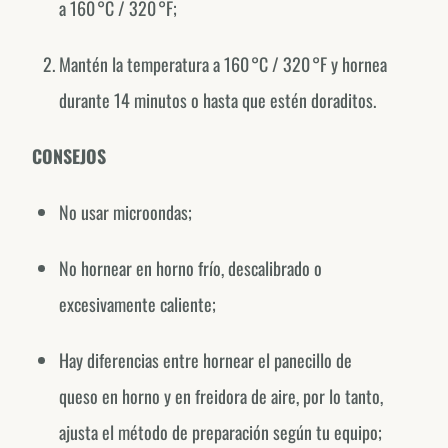
a 160 °C / 320 °F;
México
@fornodeminasmexico
Mantén la temperatura a 160 °C / 320 °F y hornea
Portugal
durante 14 minutos o hasta que estén doraditos.
@fornodeminasportugal
Uruguai
CONSEJOS
@fornodeminasuruguay
No usar microondas;
Peru
@fornodeminasperu
No hornear en horno frío, descalibrado o
Argentina
excesivamente caliente;
@fornodeminasargentina
Hay diferencias entre hornear el panecillo de
queso en horno y en freidora de aire, por lo tanto,
ajusta el método de preparación según tu equipo;