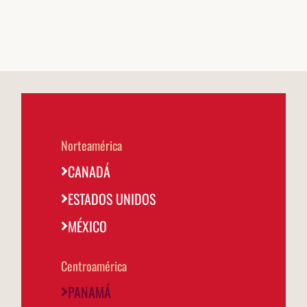
Canada
@fornodeminascanada
USA
@fornodeminasusa
México
@fornodeminasmexico
Norteamérica
CANADÁ
Portugal
@fornodeminasportugal
ESTADOS UNIDOS
Uruguai
MÉXICO
@fornodeminasuruguay
Peru
Centroamérica
@fornodeminasperu
PANAMÁ
Argentina