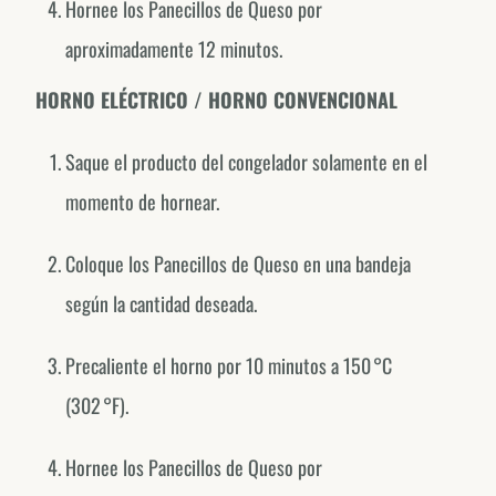
Hornee los Panecillos de Queso por
aproximadamente 12 minutos.
USA
@fornodeminasusa
HORNO ELÉCTRICO / HORNO CONVENCIONAL
México
@fornodeminasmexico
Saque el producto del congelador solamente en el
Portugal
momento de hornear.
@fornodeminasportugal
Coloque los Panecillos de Queso en una bandeja
Uruguai
@fornodeminasuruguay
según la cantidad deseada.
Peru
Precaliente el horno por 10 minutos a 150 °C
@fornodeminasperu
(302 °F).
Argentina
@fornodeminasargentina
Hornee los Panecillos de Queso por