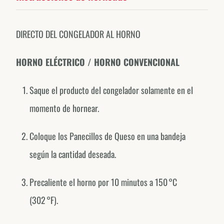
DIRECTO DEL CONGELADOR AL HORNO
HORNO ELÉCTRICO / HORNO CONVENCIONAL
Saque el producto del congelador solamente en el
momento de hornear.
Coloque los Panecillos de Queso en una bandeja
según la cantidad deseada.
Forno de Minas around the world.
Precaliente el horno por 10 minutos a 150 °C
EXPLORE OUR COUNTRY-SPECIFIC PROFILES
(302 °F).
Canada
@fornodeminascanada