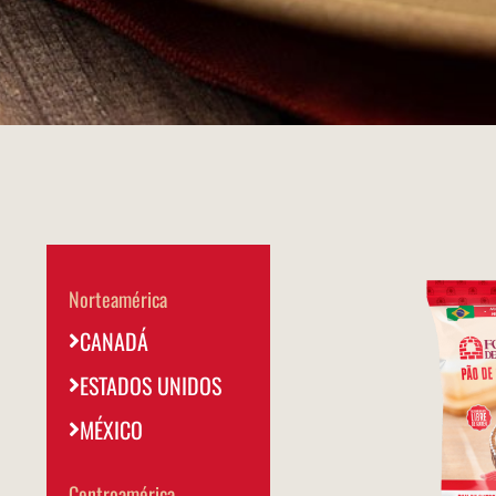
Norteamérica
CANADÁ
ESTADOS UNIDOS
MÉXICO
Centroamérica