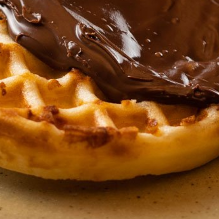
Canada
@fornodeminascanada
USA
@fornodeminasusa
México
@fornodeminasmexico
Portugal
@fornodeminasportugal
Uruguai
@fornodeminasuruguay
Peru
@fornodeminasperu
Argentina
@fornodeminasargentina