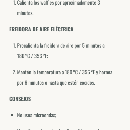
Calienta los waffles por aproximadamente 3
México
minutos.
@fornodeminasmexico
FREIDORA DE AIRE ELÉCTRICA
Portugal
@fornodeminasportugal
Precalienta la freidora de aire por 5 minutos a
Uruguai
180 °C / 356 °F;
@fornodeminasuruguay
Peru
Mantén la temperatura a 180 °C / 356 °F y hornea
@fornodeminasperu
por 6 minutos o hasta que estén cocidos.
Argentina
@fornodeminasargentina
CONSEJOS
No uses microondas;