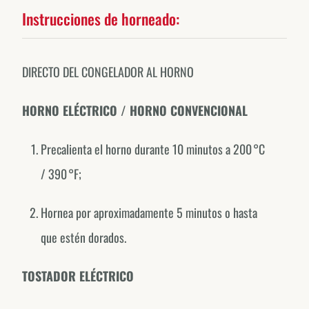
Instrucciones de horneado:
DIRECTO DEL CONGELADOR AL HORNO
HORNO ELÉCTRICO / HORNO CONVENCIONAL
Precalienta el horno durante 10 minutos a 200 °C
/ 390 °F;
Forno de Minas around the world.
Hornea por aproximadamente 5 minutos o hasta
EXPLORE OUR COUNTRY-SPECIFIC PROFILES
que estén dorados.
Canada
@fornodeminascanada
TOSTADOR ELÉCTRICO
USA
@fornodeminasusa