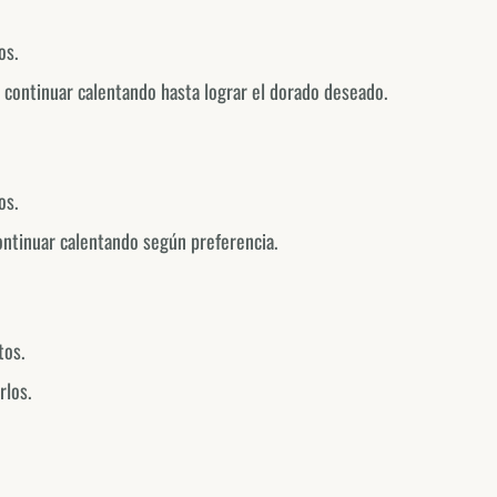
@fornodeminasusa
os.
México
@fornodeminasmexico
 continuar calentando hasta lograr el dorado deseado.
Portugal
@fornodeminasportugal
os.
Uruguai
@fornodeminasuruguay
ontinuar calentando según preferencia.
Peru
@fornodeminasperu
tos.
Argentina
@fornodeminasargentina
rlos.