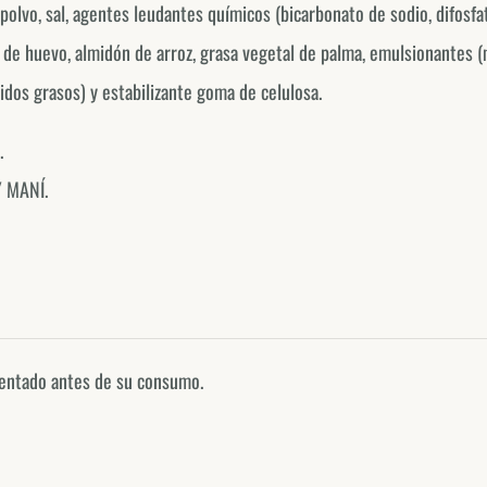
n polvo, sal, agentes leudantes químicos (bicarbonato de sodio, difosfa
ra de huevo, almidón de arroz, grasa vegetal de palma, emulsionantes 
cidos grasos) y estabilizante goma de celulosa.
.
Y MANÍ.
Forno de Minas around the world.
EXPLORE OUR COUNTRY-SPECIFIC PROFILES
lentado antes de su consumo.
Canada
@fornodeminascanada
USA