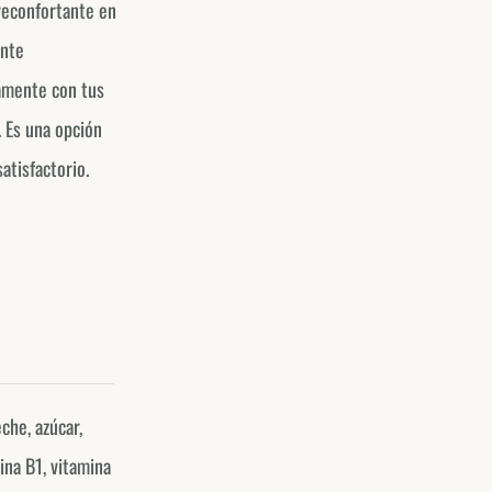
reconfortante en
ente
tamente con tus
. Es una opción
atisfactorio.
eche, azúcar,
ina B1, vitamina