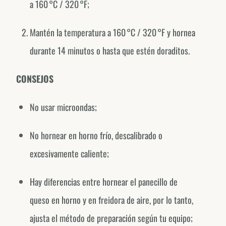
a 160 °C / 320 °F;
México
@fornodeminasmexico
Mantén la temperatura a 160 °C / 320 °F y hornea
Portugal
durante 14 minutos o hasta que estén doraditos.
@fornodeminasportugal
Uruguai
CONSEJOS
@fornodeminasuruguay
No usar microondas;
Peru
@fornodeminasperu
No hornear en horno frío, descalibrado o
Argentina
excesivamente caliente;
@fornodeminasargentina
Hay diferencias entre hornear el panecillo de
queso en horno y en freidora de aire, por lo tanto,
ajusta el método de preparación según tu equipo;