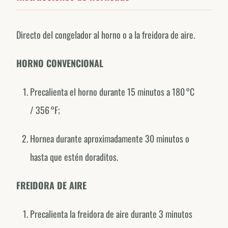
Directo del congelador al horno o a la freidora de aire.
HORNO CONVENCIONAL
Precalienta el horno durante 15 minutos a 180 °C
/ 356 °F;
Forno de Minas around the world.
Hornea durante aproximadamente 30 minutos o
EXPLORE OUR COUNTRY-SPECIFIC PROFILES
hasta que estén doraditos.
Canada
@fornodeminascanada
FREIDORA DE AIRE
USA
Precalienta la freidora de aire durante 3 minutos
@fornodeminasusa