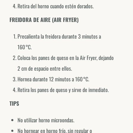
Retira del horno cuando estén dorados.
@fornodeminasusa
FREIDORA DE AIRE (AIR FRYER)
México
@fornodeminasmexico
Precalienta la freidora durante 3 minutos a
Portugal
@fornodeminasportugal
160 °C.
Coloca los panes de queso en la Air Fryer, dejando
Uruguai
@fornodeminasuruguay
2 cm de espacio entre ellos.
Peru
Hornea durante 12 minutos a 160 °C.
@fornodeminasperu
Retira los panes de queso y sirve de inmediato.
Argentina
TIPS
@fornodeminasargentina
No utilizar horno microondas.
No hornear en horno frío, sin regular o