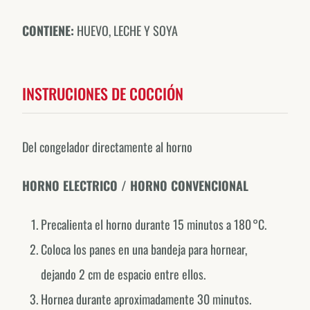
CONTIENE:
HUEVO, LECHE Y SOYA
INSTRUCIONES DE COCCIÓN
Del congelador directamente al horno
HORNO ELECTRICO / HORNO CONVENCIONAL
Forno de Minas around the world.
Precalienta el horno durante 15 minutos a 180 °C.
EXPLORE OUR COUNTRY-SPECIFIC PROFILES
Coloca los panes en una bandeja para hornear,
Canada
dejando 2 cm de espacio entre ellos.
@fornodeminascanada
Hornea durante aproximadamente 30 minutos.
USA