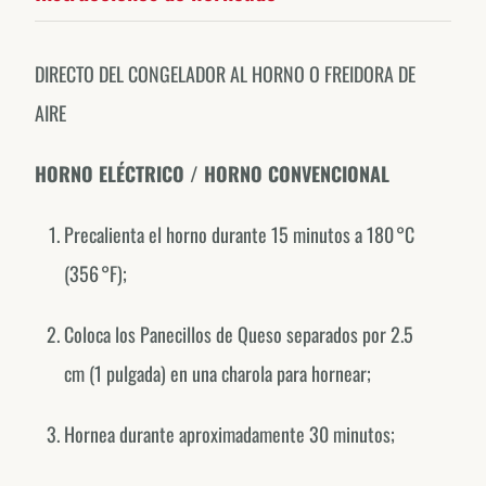
DIRECTO DEL CONGELADOR AL HORNO O FREIDORA DE
AIRE
HORNO ELÉCTRICO / HORNO CONVENCIONAL
Precalienta el horno durante 15 minutos a 180 °C
(356 °F);
Coloca los Panecillos de Queso separados por 2.5
cm (1 pulgada) en una charola para hornear;
Hornea durante aproximadamente 30 minutos;
Forno de Minas around the world.
EXPLORE OUR COUNTRY-SPECIFIC PROFILES