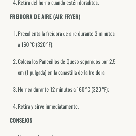
Retira del horno cuando estén doraditos.
Canada
FREIDORA DE AIRE (AIR FRYER)
@fornodeminascanada
USA
Precalienta la freidora de aire durante 3 minutos
@fornodeminasusa
a 160 °C (320 °F);
México
@fornodeminasmexico
Coloca los Panecillos de Queso separados por 2.5
Portugal
cm (1 pulgada) en la canastilla de la freidora;
@fornodeminasportugal
Hornea durante 12 minutos a 160 °C (320 °F);
Uruguai
@fornodeminasuruguay
Retira y sirve inmediatamente.
Peru
@fornodeminasperu
CONSEJOS
Argentina
@fornodeminasargentina