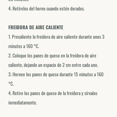
4. Retírelos del horno cuando estén dorados.
México
@fornodeminasmexico
FREIDORA DE AIRE CALIENTE
Portugal
@fornodeminasportugal
1. Precaliente la freidora de aire caliente durante unos 3
Uruguai
minutos a 160 °C.
@fornodeminasuruguay
2. Coloque los panes de queso en la freidora de aire
Peru
caliente, dejando un espacio de 2 cm entre cada uno.
@fornodeminasperu
3. Hornee los panes de queso durante 15 minutos a 160
Argentina
°C.
@fornodeminasargentina
4. Retire los panes de queso de la freidora y sírvalos
inmediatamente.