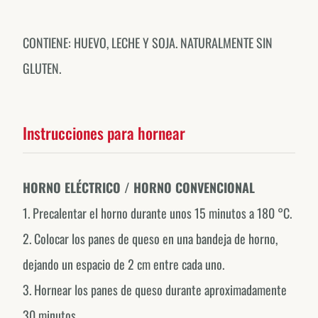
CONTIENE: HUEVO, LECHE Y SOJA. NATURALMENTE SIN
GLUTEN.
Instrucciones para hornear
HORNO ELÉCTRICO / HORNO CONVENCIONAL
Forno de Minas around the world.
1. Precalentar el horno durante unos 15 minutos a 180 °C.
EXPLORE OUR COUNTRY-SPECIFIC PROFILES
2. Colocar los panes de queso en una bandeja de horno,
Canada
dejando un espacio de 2 cm entre cada uno.
@fornodeminascanada
3. Hornear los panes de queso durante aproximadamente
USA
30 minutos.
@fornodeminasusa