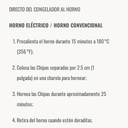
DIRECTO DEL CONGELADOR AL HORNO
HORNO ELÉCTRICO / HORNO CONVENCIONAL
Precalienta el horno durante 15 minutos a 180 °C
(356 °F);
Forno de Minas around the world.
EXPLORE OUR COUNTRY-SPECIFIC PROFILES
Coloca las Chipas separadas por 2.5 cm (1
Canada
pulgada) en una charola para hornear;
@fornodeminascanada
Hornea las Chipas durante aproximadamente 25
USA
@fornodeminasusa
minutos;
México
Retira del horno cuando estén doraditas.
@fornodeminasmexico